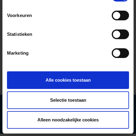
Is er een verschil? Dan krijgt u een melding. Als het
Voorkeuren
rekeningnummer klopt, wordt uw overschrijving
gewoon uitgevoerd.
Statistieken
Meer info.
Marketing
14 juli 2025
Alle cookies toestaan
Selectie toestaan
Copyright 2022 ARCES | All Rights Reserved
Wettelijke informatie
Applicatie IT
Alleen noodzakelijke cookies