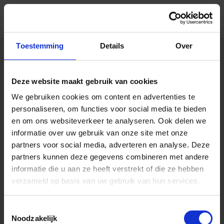
NIEUW: BANKEN CONTRO
Skip to Main Content
Naar het nieuwsoverzicht
Nieuw: banken
Toestemming
Details
Over
controleren de
Deze website maakt gebruik van cookies
naam van de
We gebruiken cookies om content en advertenties te
personaliseren, om functies voor social media te bieden
begunstigde bij
en om ons websiteverkeer te analyseren. Ook delen we
informatie over uw gebruik van onze site met onze
partners voor social media, adverteren en analyse. Deze
overschrijvingen
partners kunnen deze gegevens combineren met andere
informatie die u aan ze heeft verstrekt of die ze hebben
verzameld op basis van uw gebruik van hun services.
Om fraude en vergissingen te voorkomen,
controleren banken voortaan automatisch of de
Toestemmingsselectie
naam van de begunstigde overeenkomt met de
Noodzakelijk
naam van de rekeninghouder.