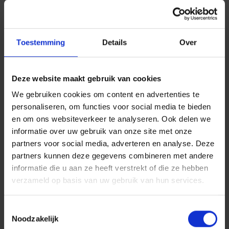
Bank van België, de Berlaimontlaan 14, 1000 Brussel.
P&V Verzekeringen is lid van Assuralia, de Belgische
Beroepsvereniging van de
Toestemming
Details
Over
Verzekeringsondernemingen.
Op
www.assuralia.be
kunt u de gedragsregels en
Deze website maakt gebruik van cookies
Conventies raadplegen die P&V Verzekeringen in die
We gebruiken cookies om content en advertenties te
hoedanigheid onderschreven heeft.
personaliseren, om functies voor social media te bieden
Wettelijke informatie: uw
en om ons websiteverkeer te analyseren. Ook delen we
informatie over uw gebruik van onze site met onze
rechten zijn onze prioriteit
partners voor social media, adverteren en analyse. Deze
partners kunnen deze gegevens combineren met andere
Raadpleeg hier onze algemene voorwaarden,
informatie die u aan ze heeft verstrekt of die ze hebben
informatie over de bescherming van uw privé-leven,
verzameld op basis van uw gebruik van hun services.
de segmentatiecriteria, het klachtenmanagement, de
gebruiksvoorwaarden, de MIFID-richtlijnen, de
Toestemmingsselectie
mogelijkheden voor een veilig betaalverkeer, …
Noodzakelijk