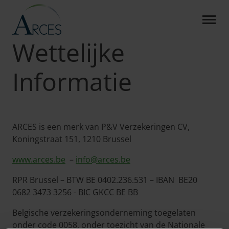
WETTELIJKE INFORMATIE 
Skip to Main Content
Arces
Wettelijke Informatie
Wettelijke
Informatie
ARCES is een merk van P&V Verzekeringen CV,
Koningstraat 151, 1210 Brussel
www.arces.be
–
info@arces.be
RPR Brussel – BTW BE 0402.236.531 – IBAN BE20
0682 3473 3256 - BIC GKCC BE BB
Belgische verzekeringsonderneming toegelaten
onder code 0058, onder toezicht van de Nationale