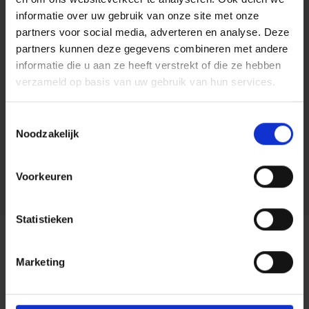
het contract genoteerd staat.
informatie over uw gebruik van onze site met onze
partners voor social media, adverteren en analyse. Deze
Gezinsformule
partners kunnen deze gegevens combineren met andere
informatie die u aan ze heeft verstrekt of die ze hebben
ARCES dekt alle voertuigen van het gezin, zonder te
verzameld op basis van uw gebruik van hun services.
vragen hoeveel voertuigen dat zijn en welke
nummerplaat ze hebben.
Toestemmingsselectie
Vlootformule
Noodzakelijk
ARCES dekt alle voertuigen die de verzekeringnemer
Voorkeuren
in het kader van zijn beroepsactiviteit bezit.
Statistieken
Uitsluitingen &
Marketing
beperkingen
Op de verzekering Rechtsbijstand Auto Artikel 1 zijn