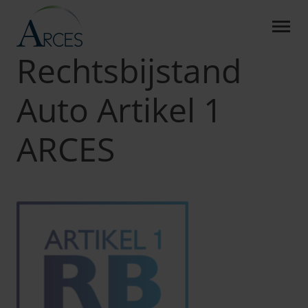
RECHTSBIJSTAND AUTO AR
Skip to Main Content
Arces
Producten
RB Auto Artikel 1
Rechtsbijstand
Auto Artikel 1
ARCES