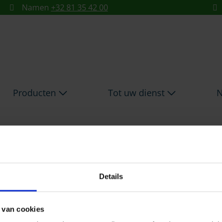
Namen
+32 81 35 42 00
Producten
Tot uw dienst
N
Details
 van cookies