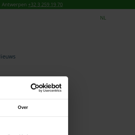
Antwerpen
+32 3 259 19 70
NL
ieuws
Over