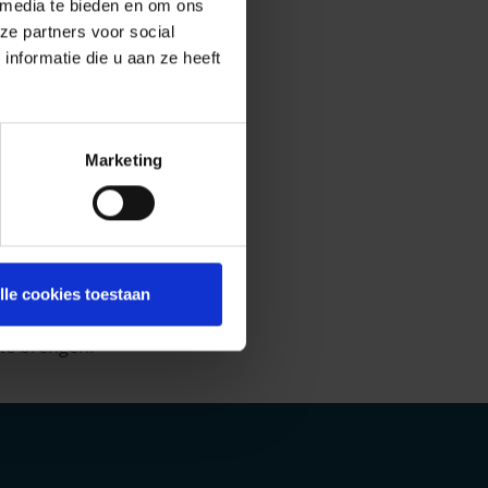
 media te bieden en om ons
ze partners voor social
nformatie die u aan ze heeft
Marketing
lle cookies toestaan
te brengen.