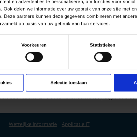
ent en advertenties te personaliseren, om functies voor social
. Ook delen we informatie over uw gebruik van onze site met on
e. Deze partners kunnen deze gegevens combineren met andere i
klant?
erzameld op basis van uw gebruik van hun services.
Voorkeuren
Statistieken
ookies
Selectie toestaan
A
t u een mail sturen naar
productie@arces.be
.
den zodat men u kan contacteren om uw toegangen in orde 
Wettelijke informatie
Applicatie IT