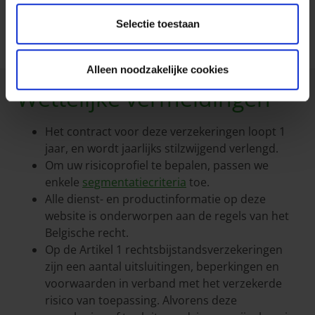
Selectie toestaan
Alleen noodzakelijke cookies
Wettelijke vermeldingen
Het contract voor deze verzekeringen loopt 1
jaar, en wordt jaarlijks stilzwijgend verlengd.
Om uw risicoprofiel te bepalen, passen we
enkele
segmentatiecriteria
toe.
Alle dienst- en productinformatie op deze
website is onderworpen aan de regels van het
Belgische recht.
Op de Artikel 1 rechtsbijstandsverzekeringen
zijn een aantal uitsluitingen, beperkingen en
voorwaarden in verband met het verzekerde
risico van toepassing. Alvorens deze