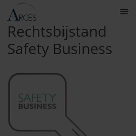
RECHTSBIJSTAND SAFETY
Skip to Main Content
Arces
Producten
RB Safety Business
Rechtsbijstand
Safety Business