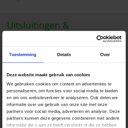
Uitsluitingen &
beperkingen
Op de verzekering RB Safety Business zijn
Toestemming
Details
Over
uitsluitingen en beperkingen van toepassing.
Hier zijn enkele voorbeelden uit de
informatiefiche
.
U wordt niet gedekt door Arces:
Deze website maakt gebruik van cookies
uw verdediging wegens misdaden of
We gebruiken cookies om content en advertenties te
gecorrectionaliseerde misdaden;
personaliseren, om functies voor social media te bieden
uw burgerlijke buitencontractuele verdediging
en om ons websiteverkeer te analyseren. Ook delen we
indien u geniet van een verzekering burgerlijke
informatie over uw gebruik van onze site met onze
aansprakelijkheid en er geen belangenconflict
partners voor social media, adverteren en analyse. Deze
bestaat met die verzekeraar;
partners kunnen deze gegevens combineren met andere
de invordering van honoraria of
informatie die u aan ze heeft verstrekt of die ze hebben