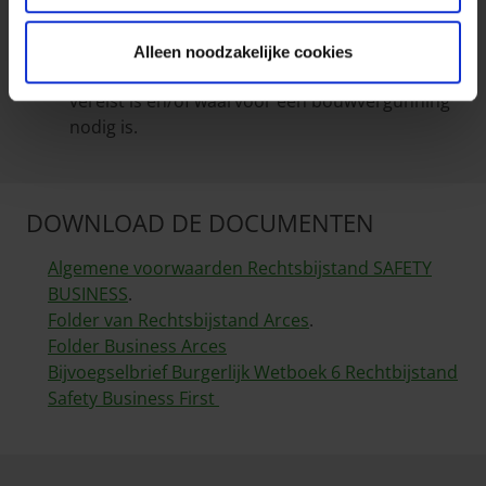
voor professionelen in de bouw zijn
uitgesloten, de schadegevallen i.v.m. werken
Alleen noodzakelijke cookies
waarvoor de tussenkomst van een architect
vereist is en/of waarvoor een bouwvergunning
nodig is.
DOWNLOAD DE DOCUMENTEN
Algemene voorwaarden Rechtsbijstand SAFETY
BUSINESS
.
Folder van Rechtsbijstand Arces
.
Folder Business Arces
Bijvoegselbrief Burgerlijk Wetboek 6 Rechtbijstand
Safety Business First