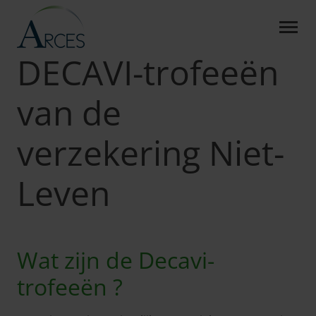
DECAVI-TROFEEËN VAN D
Skip to Main Content
Arces
Over ons
DECAVI-trofeeën
DECAVI-trofeeën
van de
verzekering Niet-
Leven
Wat zijn de Decavi-
trofeeën ?