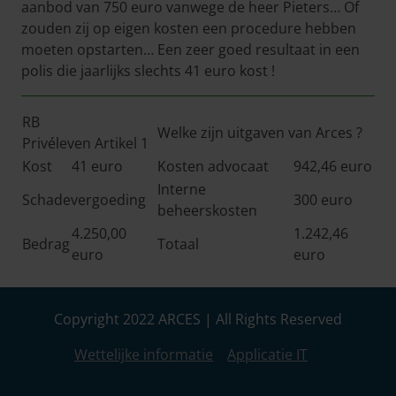
aanbod van 750 euro vanwege de heer Pieters… Of
zouden zij op eigen kosten een procedure hebben
moeten opstarten… Een zeer goed resultaat in een
polis die jaarlijks slechts 41 euro kost !
RB
Welke zijn uitgaven van Arces ?
Privéleven Artikel 1
Kost
41 euro
Kosten advocaat
942,46 euro
Interne
Schadevergoeding
300 euro
beheerskosten
4.250,00
1.242,46
Bedrag
Totaal
euro
euro
Copyright 2022 ARCES | All Rights Reserved
Wettelijke informatie
Applicatie IT