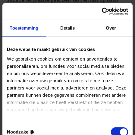
situatie ter plaatse gaat bekijken, en laat op basis
van diens verslag aan de makelaar weten dat zij geen
tussenkomst zullen verlenen.
Volgens hen is dit schadegeval een voorzienbare
Toestemming
Details
Over
gebeurtenis, nu de omheining van de weide zich in
erbarmelijke toestand bevindt en de koeien al
meermaals ontsnapt waren, zodat het te voorzien
Deze website maakt gebruik van cookies
was dat de dieren vroeg of laat opnieuw zouden
We gebruiken cookies om content en advertenties te
uitbreken en schade zouden veroorzaken.
personaliseren, om functies voor social media te bieden
en om ons websiteverkeer te analyseren. Ook delen we
De BA-verzekeraar weigert “om contractuele
informatie over uw gebruik van onze site met onze
redenen” dan ook de geleden schade te vergoeden.
partners voor social media, adverteren en analyse. Deze
Hierop doet de makelaar aangifte bij Arces, waar de
partners kunnen deze gegevens combineren met andere
heer en mevrouw Smets een polis rechtsbijstand
informatie die u aan ze heeft verstrekt of die ze hebben
privéleven onderschreven.
verzameld op basis van uw gebruik van hun services.
Arces neemt contact op met de BA-verzekeraar en
Toestemmingsselectie
vraagt hen de polisvoorwaarden te bezorgen
Noodzakelijk