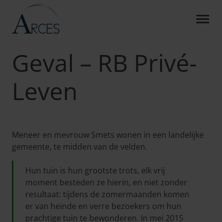
GEVAL &#8211; RB PRIVÉ
Skip to Main Content
Arces
Rechtsbijstand
Casus
Geval – RB Privé-Leven
Geval – RB Privé-
Leven
Meneer en mevrouw Smets wonen in een landelijke
gemeente, te midden van de velden.
Hun tuin is hun grootste trots, elk vrij
moment besteden ze hierin, en niet zonder
resultaat: tijdens de zomermaanden komen
er van heinde en verre bezoekers om hun
prachtige tuin te bewonderen. In mei 2015