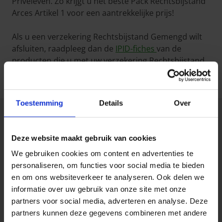
Privéleven. Zo krijgt u het beste Pack Rechtsbijstand
Arces Artikel 1 voor een aantrekkelijke prijs!
Als u een verzekering Rechtsbijstand Gemengd wilt
afsluiten, raadpleeg dan de
IPID-fiches
van de
producten die u met uw verzekering Rechtsbijstand
Privéleven Artikel 1 wil combineren.
Toestemming
Details
Over
Uitsluitingen &
beperkingen
Deze website maakt gebruik van cookies
We gebruiken cookies om content en advertenties te
Op de verzekering Rechtsbijstand Privéleven Artikel 1
personaliseren, om functies voor social media te bieden
zijn uitsluitingen en beperkingen van toepassing.
en om ons websiteverkeer te analyseren. Ook delen we
Hier zijn enkele voorbeelden uit
de informatiefiche
.
informatie over uw gebruik van onze site met onze
U wordt niet gedekt door Arces:
partners voor social media, adverteren en analyse. Deze
partners kunnen deze gegevens combineren met andere
voor de vergoedingen en kosten waartoe u