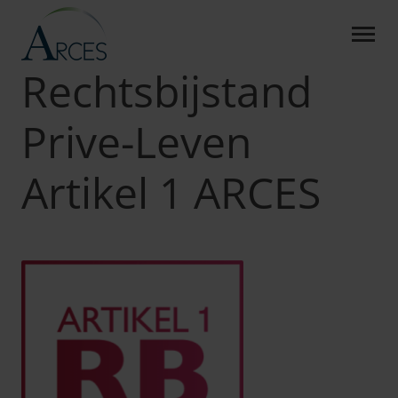
RECHTSBIJSTAND PRIVE-L
Skip to Main Content
Arces
Producten
RB Prive-Leven Artikel 1
Rechtsbijstand
Prive-Leven
Artikel 1 ARCES