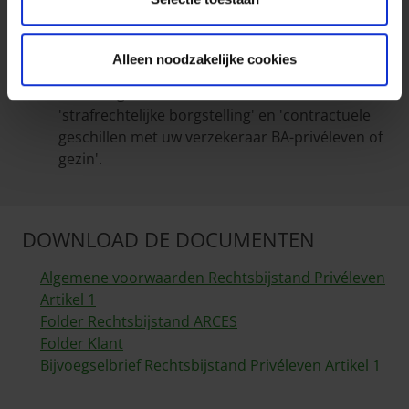
het maximaal verzekerd bedrag per
schadegeval bedraagt 125.000 euro, ongeacht
het aantal betrokken verzekerden. Dit bedrag
Alleen noodzakelijke cookies
wordt teruggebracht tot 25.000 euro voor de
waarborgen 'insolventie van derden',
'strafrechtelijke borgstelling' en 'contractuele
geschillen met uw verzekeraar BA-privéleven of
gezin'.
DOWNLOAD DE DOCUMENTEN
Algemene voorwaarden Rechtsbijstand Privéleven
Artikel 1
Folder Rechtsbijstand ARCES
Folder Klant
Bijvoegselbrief Rechtsbijstand Privéleven Artikel 1