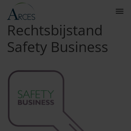
RECHTSBIJSTAND SAFETY
Skip to Main Content
Arces
Producten
RB Safety Business
Rechtsbijstand
Safety Business