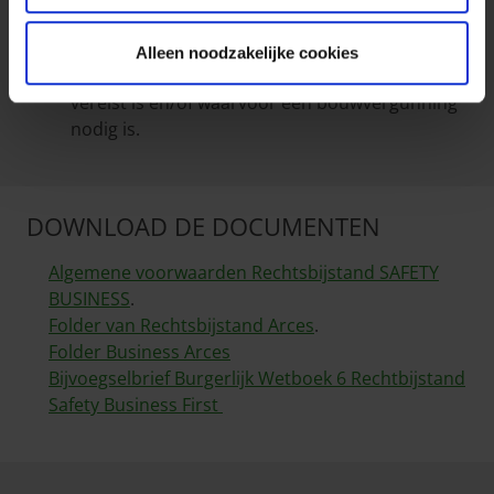
voor professionelen in de bouw zijn
uitgesloten, de schadegevallen i.v.m. werken
Alleen noodzakelijke cookies
waarvoor de tussenkomst van een architect
vereist is en/of waarvoor een bouwvergunning
nodig is.
DOWNLOAD DE DOCUMENTEN
Algemene voorwaarden Rechtsbijstand SAFETY
BUSINESS
.
Folder van Rechtsbijstand Arces
.
Folder Business Arces
Bijvoegselbrief Burgerlijk Wetboek 6 Rechtbijstand
Safety Business First