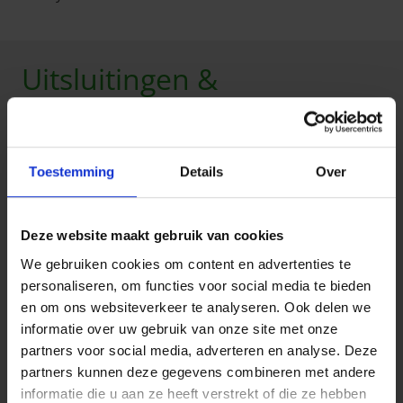
Uitsluitingen &
beperkingen
Op de verzekering RB Safety Business zijn
Toestemming
Details
Over
uitsluitingen en beperkingen van toepassing.
Hier zijn enkele voorbeelden uit de
informatiefiche
.
U wordt niet gedekt door Arces:
Deze website maakt gebruik van cookies
uw verdediging wegens misdaden of
We gebruiken cookies om content en advertenties te
gecorrectionaliseerde misdaden;
personaliseren, om functies voor social media te bieden
uw burgerlijke buitencontractuele verdediging
en om ons websiteverkeer te analyseren. Ook delen we
indien u geniet van een verzekering burgerlijke
informatie over uw gebruik van onze site met onze
aansprakelijkheid en er geen belangenconflict
partners voor social media, adverteren en analyse. Deze
bestaat met die verzekeraar;
partners kunnen deze gegevens combineren met andere
de invordering van honoraria of
informatie die u aan ze heeft verstrekt of die ze hebben