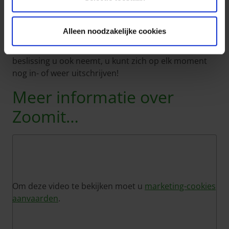
onmiddellijk van het gebruiksgemak en stopt de
verzending per post. U houdt alles liever bij het
Alleen noodzakelijke cookies
oude? Dan moet u niets ondernemen. U blijft uw
P&V vervaldagbericht op papier ontvangen. Welke
beslissing u ook neemt, u kunt zich op elk moment
nog in- of weer uitschrijven!
Meer informatie over
Zoomit…
Om deze video te bekijken moet u
marketing-cookies
aanvaarden
.