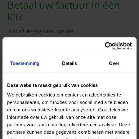
Betaal uw factuur in één
klik
U hoeft de gegevens van het
overschrijvingsformulier niet meer over te nemen in
uw programma voor internetbankieren; alle
gegevens zijn al vooraf ingevuld. U beschikt op elk
moment over een betalingsoverzicht van de
Toestemming
Details
Over
financiële aspecten van uw verzekeringen die u via
Zoomit betaalt. Houd er echter rekening mee dat
voor elke wijziging of afsluiting van een nieuwe
Deze website maakt gebruik van cookies
verzekering u een papieren vervaldagbericht
We gebruiken cookies om content en advertenties te
ontvangt.
personaliseren, om functies voor social media te bieden
Op ieder moment een
en om ons websiteverkeer te analyseren. Ook delen we
informatie over uw gebruik van onze site met onze
overzicht
partners voor social media, adverteren en analyse. Deze
partners kunnen deze gegevens combineren met andere