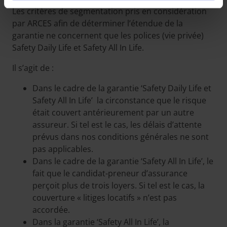
Les critères de segmentation pris en considération
par ARCES afin de déterminer l’étendue de la
garantie ne concernent que les polices (vie privée)
Safety Daily Life et Safety All In Life.
Il s’agit de :
Dans le cadre de la garantie ‘Safety Daily Life et
Safety All In Life’ la circonstance que le risque
était couvert antérieurement par un autre
assureur. Si tel est le cas, les délais d’attente
prévus dans nos conditions générales ne sont
pas applicables.
Dans le cadre de la garantie ‘Safety All In Life’, le
fait que le candidat-preneur d’assurance
perçoit plus de trois loyers. Si tel est le cas, la
couverture « litiges locatifs » n’est pas
accordée.
Dans la garantie ‘Safety All In Life’, la