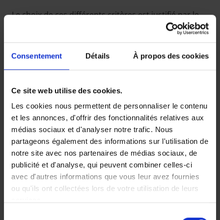
Le choix de ces différents critères est justifié par le
fait que l’expérience montre qu’ils ont un impact
négatif sur la sinistralité, c’est-à-dire le risque de
survenance d’un sinistre.
Consentement
Détails
À propos des cookies
2. Les critères de
segmentation ayant un
Ce site web utilise des cookies.
impact sur la tarification
Les cookies nous permettent de personnaliser le contenu
et les annonces, d'offrir des fonctionnalités relatives aux
médias sociaux et d'analyser notre trafic. Nous
Pour la tarification ARCES applique des critères de
partageons également des informations sur l'utilisation de
segmentation.
notre site avec nos partenaires de médias sociaux, de
Pour la Protection Juridique Auto
publicité et d'analyse, qui peuvent combiner celles-ci
avec d'autres informations que vous leur avez fournies
Dans ce cadre, seul le type de véhicule est pris en
ou qu'ils ont collectées lors de votre utilisation de leurs
considération :
services.
Sélection
Voiture – Moto – Cyclo et camionnettes ≤ 3,5 T