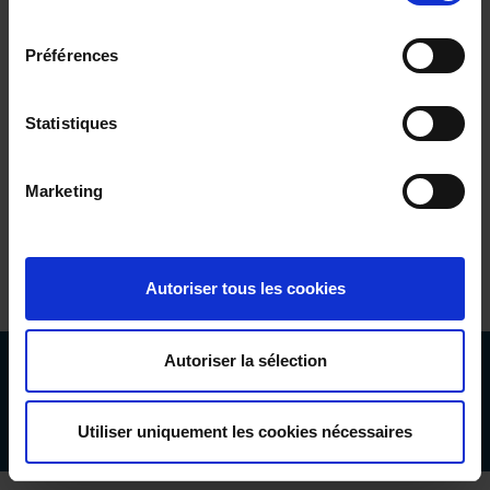
coordonnées d'un partenaire Arces dans votre
consentement
région.
Préférences
Statistiques
Marketing
Autoriser tous les cookies
Autoriser la sélection
Copyright 2022 ARCES | All Rights Reserved
Informations légales
Application IT
Utiliser uniquement les cookies nécessaires