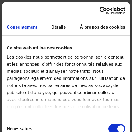
ACHETEZ VOTRE PROTECT
Saut au contenu principal
Arces
A votre service
Achetez une PJ ARCES
Achetez votre
Consentement
Détails
À propos des cookies
protection
Ce site web utilise des cookies.
juridique chez un
Les cookies nous permettent de personnaliser le contenu
et les annonces, d'offrir des fonctionnalités relatives aux
médias sociaux et d'analyser notre trafic. Nous
partenaire ARCES
partageons également des informations sur l'utilisation de
notre site avec nos partenaires de médias sociaux, de
publicité et d'analyse, qui peuvent combiner celles-ci
avec d'autres informations que vous leur avez fournies
Contactez l'un de nos partenaires pour souscrire
ou qu'ils ont collectées lors de votre utilisation de leurs
une assurance protection juridique Arces !
services.
Sélection
Utilisez la carte ci-dessous pour trouver les
Nécessaires
du