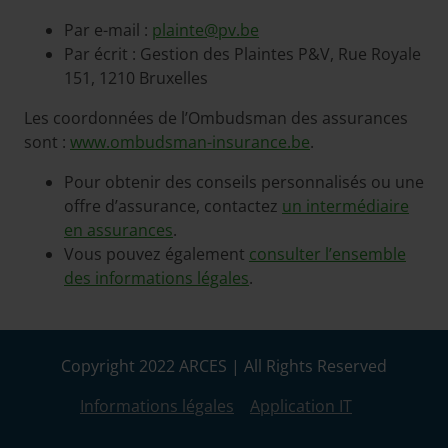
Par e-mail :
plainte@pv.be
Par écrit : Gestion des Plaintes P&V, Rue Royale
151, 1210 Bruxelles
Les coordonnées de l’Ombudsman des assurances
sont :
www.ombudsman-insurance.be
.
Pour obtenir des conseils personnalisés ou une
offre d’assurance, contactez
un intermédiaire
en assurances
.
Vous pouvez également
consulter l’ensemble
des informations légales
.
Copyright 2022 ARCES | All Rights Reserved
Informations légales
Application IT