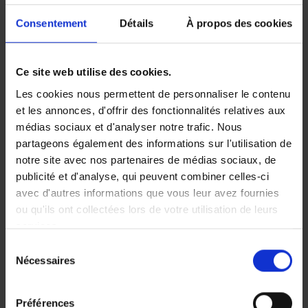
Consentement
Détails
À propos des cookies
‘MiFID’ est l’abréviation de ‘Markets in Financial
Instruments Directive’. C’est le nom d’une directive
européenne qui est entrée en vigueur le 1er
Ce site web utilise des cookies.
novembre 2007. Cette directive contient une série de
règles visant à mieux protéger les clients des
Les cookies nous permettent de personnaliser le contenu
banques. Depuis le 30 avril 2014, certaines de ces
et les annonces, d'offrir des fonctionnalités relatives aux
règles européennes ont été étendues au secteur des
médias sociaux et d'analyser notre trafic. Nous
assurances et ce, via la loi belge ‘Twin Peaks II’.
partageons également des informations sur l'utilisation de
notre site avec nos partenaires de médias sociaux, de
Aperçu succinct des règles
publicité et d'analyse, qui peuvent combiner celles-ci
MIFID
avec d'autres informations que vous leur avez fournies
ou qu'ils ont collectées lors de votre utilisation de leurs
services.
Pour les assurances d’épargne et de
Sélection
placement, les assureurs doivent prouver qu’ils
Nécessaires
du
ont vérifié si le produit convient à leur client
consentement
(=devoir de diligence). Par exemple, vérifier si le
client a suffisamment de connaissance ou
Préférences